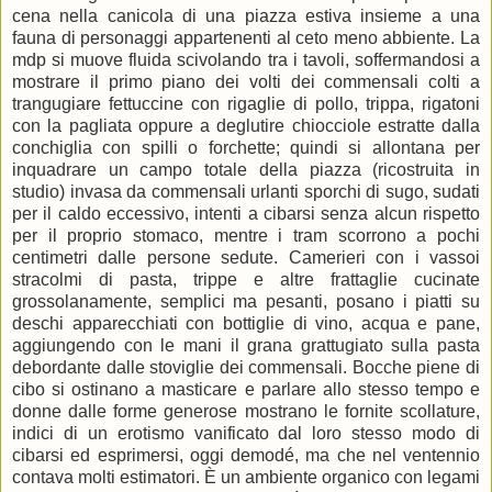
cena nella canicola di una piazza estiva insieme a una
fauna di personaggi appartenenti al ceto meno abbiente. La
mdp si muove fluida scivolando tra i tavoli, soffermandosi a
mostrare il primo piano dei volti dei commensali colti a
trangugiare fettuccine con rigaglie di pollo, trippa, rigatoni
con la pagliata oppure a deglutire chiocciole estratte dalla
conchiglia con spilli o forchette; quindi si allontana per
inquadrare un campo totale della piazza (ricostruita in
studio) invasa da commensali urlanti sporchi di sugo, sudati
per il caldo eccessivo, intenti a cibarsi senza alcun rispetto
per il proprio stomaco, mentre i tram scorrono a pochi
centimetri dalle persone sedute. Camerieri con i vassoi
stracolmi di pasta, trippe e altre frattaglie cucinate
grossolanamente, semplici ma pesanti, posano i piatti su
deschi apparecchiati con bottiglie di vino, acqua e pane,
aggiungendo con le mani il grana grattugiato sulla pasta
debordante dalle stoviglie dei commensali. Bocche piene di
cibo si ostinano a masticare e parlare allo stesso tempo e
donne dalle forme generose mostrano le fornite scollature,
indici di un erotismo vanificato dal loro stesso modo di
cibarsi ed esprimersi, oggi demodé, ma che nel ventennio
contava molti estimatori. È un ambiente organico con legami