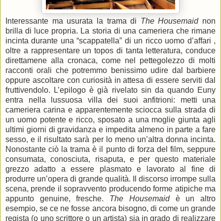
Interessante ma usurata la trama di
The Housemaid
non
brilla di luce propria. La storia di una cameriera che rimane
incinta durante una “scappatella” di un ricco uomo d’affari ,
oltre a rappresentare un topos di tanta letteratura, conduce
direttamene alla cronaca, come nel pettegolezzo di molti
racconti orali che potremmo benissimo udire dal barbiere
oppure ascoltare con curiosità in attesa di essere serviti dal
fruttivendolo. L’epilogo è già rivelato sin da quando Euny
entra nella lussuosa villa dei suoi anfitrioni: metti una
cameriera carina e apparentemente sciocca sulla strada di
un uomo potente e ricco, sposato a una moglie giunta agli
ultimi giorni di gravidanza e impedita almeno in parte a fare
sesso, e il risultato sarà per lo meno un’altra donna incinta.
Nonostante ciò la trama è il punto di forza del film, seppure
consumata, conosciuta, risaputa, e per questo materiale
grezzo adatto a essere plasmato e lavorato al fine di
produrre un’opera di grande qualità. Il discorso irrompe sulla
scena, prende il sopravvento producendo forme atipiche ma
appunto genuine, fresche.
The Housemaid
è un altro
esempio, se ce ne fosse ancora bisogno, di come un grande
regista (o uno scrittore o un artista) sia in grado di realizzare