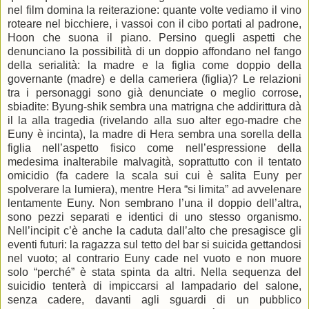
nel film domina la reiterazione: quante volte vediamo il vino
roteare nel bicchiere, i vassoi con il cibo portati al padrone,
Hoon che suona il piano. Persino quegli aspetti che
denunciano la possibilità di un doppio affondano nel fango
della serialità: la madre e la figlia come doppio della
governante (madre) e della cameriera (figlia)? Le relazioni
tra i personaggi sono già denunciate o meglio corrose,
sbiadite: Byung-shik sembra una matrigna che addirittura dà
il la alla tragedia (rivelando alla suo alter ego-madre che
Euny è incinta), la madre di Hera sembra una sorella della
figlia nell’aspetto fisico come nell’espressione della
medesima inalterabile malvagità, soprattutto con il tentato
omicidio (fa cadere la scala sui cui è salita Euny per
spolverare la lumiera), mentre Hera “si limita” ad avvelenare
lentamente Euny. Non sembrano l’una il doppio dell’altra,
sono pezzi separati e identici di uno stesso organismo.
Nell’incipit c’è anche la caduta dall’alto che presagisce gli
eventi futuri: la ragazza sul tetto del bar si suicida gettandosi
nel vuoto; al contrario Euny cade nel vuoto e non muore
solo “perché” è stata spinta da altri. Nella sequenza del
suicidio tenterà di impiccarsi al lampadario del salone,
senza cadere, davanti agli sguardi di un pubblico