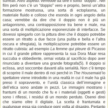
surreali. Altro aspetto: verrebbe da dire il solito “doppio”. Nel
film però non c’è un “doppio” vero e proprio, bensì un’altra
formazione mostruosa, una sorta di ectoplasma, un
materiale fluido e colloso che esonda in ogni angolo della
casa; verrebbe da dire che il doppio non è più un
antagonismo, una contrapposizione tra bene e male, ma
una sorta di moltiplicazione esponenziale di interfacce. Se
dovessi spiegarlo con la pittura direi che il doppio potrebbe
essere un ritratto a due facce (una pulita e bella e l’altra
oscura e sfregiata), la moltiplicazione potrebbe essere un
ritratto cubista: ad esempio
La femme qui pleure
di Picasso
in cui il grande pittore rappresenta la sua Dora Maar resa
succuba e obbediente, ormai votata al sacrificio dopo aver
rinunciato a diventare una grande fotografa(5). Il doppio si
eclissa, anzi soccombe davanti alla serialità. Non c’è tempo
di scoprire il male dentro di noi perché in
The Housemaid
lo
spettatore viene introdotto in una realtà in cui il male ha già
preso il sopravvento, e l’unità classica dell’immagine e
dell’etica sono andate in pezzi. Le immagini mostrano i
frantumi di un mondo che fu e i materiali (oggetti e gesti)
sono i riflessi, i residui di un mondo perduto. Oserei direi
che siamo oltre il digitale. La scelta è frantumata e
qualunque essa sia conduce ogni volta al disastro. Pertanto