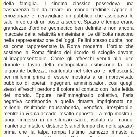
della famiglia. Il cinema classico possedeva una
trasparenza tale da creare un mondo credibile capace di
emozionare e meravigliare un pubblico che assiepava le
sale in cerca di un posto a sedere. Spazio e tempo erano
grandezze d’ordine geometrico ben definite e non ancora
intaccate dalla relatività einsteiniana. Le difficoltà nascono
nella rappresentazione dell’oggi. Fellini stesso dubita, non
sa come rappresentare la Roma moderna. L’ordito che
sostiene la Roma filmica del ricordo si scioglie davanti
all’irrappresentabile. Come gli affreschi venuti alla luce
durante i lavori della metropolitana esibiscono la loro
folgorante bellezza, mantenuta nel silenzio e nell’oscurità
per millenni prima di essere mostrata a un improvvisato
pubblico di operai, ingegneri, amministratori, così quegli
stessi affreschi perdono il colore al contatto con l’aria fetida
del mondo. Eppure, nell’immaginario collettivo, l’aria
negativa corrisponde a quella rimasta imprigionata nei
millenni risultando nauseabonda, venefica, irrespirabile,
mentre in
Roma
accade l’esatto opposto. La mdp mostra il
luogo immerso in un silenzio sacro, isolato dal mondo,
mantenuto intatto e distante (sia nel tempo che nello spazio)
prima che la talpa rompa l’ultimo tramezzo rimasto a