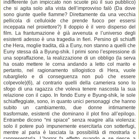
indifferente (un impiccato non scuote più il suo pubblico)
che si agita solo alla vista dell’improvviso falò (Da dove
sono giunte quelle fiamme? Direttamente da una vecchia
pellicola di celluloide che prende fuoco per essersi
inceppata nel proiettore?) Il doppio è il vero disperso del
film. La frantumazione è già avvenuta e l’universo degli
esistenti adesso è una tragedia in fieri. Persino gli schiaffi
che Hera, moglie tradita, dà a Euny, non stanno a quelli che
Euny stessa dà a Byung-shik. I primi sono l’espressione di
una sopraffazione, la realizzazione di un obbligo (la serva
ha osato mettere le corna andando a letto col marito e
pertanto, nel ragionamento sillogistico di Hera, vuole
rubarglielo e di conseguenza non può che essere
colpevole)(6), al contrario quelli della cameriera sono lo
sfogo di una ragazza che voleva tenere nascosta la sua
relazione con il capo. In fondo Euny e Byung-shik, le sole
schiaffeggiate, sono, in quanto unici personaggi che hanno
subito un cambiamento, due donne intimamente
trasformate, esistenti che dominano il plot fino all’epilogo.
Entrambe dicono “mi spiace” senza reagire alla violenza:
solo il potere può impunemente esercitarla con sotterfugi,
mentre al paria è lasciata la possibilità di mostrarla o
rappresentarla. L’horror fa effetto quando e se riesce a