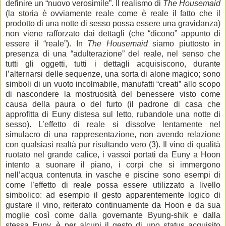
definire un “nuovo verosimile”. Il realismo di
The Housemaid
(la storia è ovviamente reale come è reale il fatto che il
prodotto di una notte di sesso possa essere una gravidanza)
non viene rafforzato dai dettagli (che “dicono” appunto di
essere il “reale”). In
The Housemaid
siamo piuttosto in
presenza di una “adulterazione” del reale, nel senso che
tutti gli oggetti, tutti i dettagli acquisiscono, durante
l’alternarsi delle sequenze, una sorta di alone magico; sono
simboli di un vuoto incolmabile, manufatti “creati” allo scopo
di nascondere la mostruosità del benessere visto come
causa della paura o del furto (il padrone di casa che
approfitta di Euny distesa sul letto, rubandole una notte di
sesso). L’effetto di reale si dissolve lentamente nel
simulacro di una rappresentazione, non avendo relazione
con qualsiasi realtà pur risultando vero (3). Il vino di qualità
ruotato nel grande calice, i vassoi portati da Euny a Hoon
intento a suonare il piano, i corpi che si immergono
nell’acqua contenuta in vasche e piscine sono esempi di
come l’effetto di reale possa essere utilizzato a livello
simbolico: ad esempio il gesto apparentemente logico di
gustare il vino, reiterato continuamente da Hoon e da sua
moglie così come dalla governante Byung-shik e dalla
stessa Euny, è per alcuni il gesto di uno status acquisito