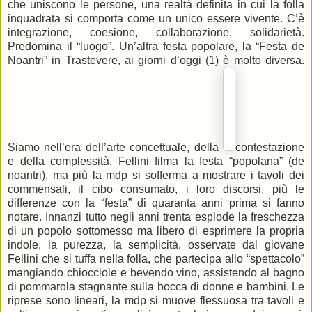
che uniscono le persone, una realtà definita in cui la folla
inquadrata si comporta come un unico essere vivente. C’è
integrazione, coesione, collaborazione, solidarietà.
Predomina il “luogo”. Un’altra festa popolare, la “Festa de
Noantri” in Trastevere, ai giorni d’oggi (1) è molto diversa.
Siamo nell’era dell’arte concettuale, della
contestazione
e della complessità. Fellini filma la festa “popolana” (de
noantri), ma più la mdp si sofferma a mostrare i tavoli dei
commensali, il cibo consumato, i loro discorsi, più le
differenze con la “festa” di quaranta anni prima si fanno
notare. Innanzi tutto negli anni trenta esplode la freschezza
di un popolo sottomesso ma libero di esprimere la propria
indole, la purezza, la semplicità, osservate dal giovane
Fellini che si tuffa nella folla, che partecipa allo “spettacolo”
mangiando chiocciole e bevendo vino, assistendo al bagno
di pommarola stagnante sulla bocca di donne e bambini. Le
riprese sono lineari, la mdp si muove flessuosa tra tavoli e