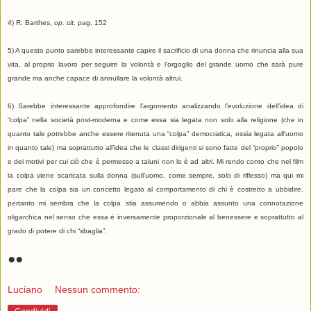
4) R. Barthes,
op. cit
. pag. 152
5) A questo punto sarebbe interessante capire il sacrificio di una donna che rinuncia alla sua
vita, al proprio lavoro per seguire la volontà e l’orgoglio del grande uomo che sarà pure
grande ma anche capace di annullare la volontà altrui.
6) Sarebbe interessante approfondire l’argomento analizzando l’evoluzione dell’idea di
“colpa” nella società post-moderna e come essa sia legata non solo alla religione (che in
quanto tale potrebbe anche essere ritenuta una “colpa” democratica, ossia legata all’uomo
in quanto tale) ma soprattutto all’idea che le classi dirigenti si sono fatte del “proprio” popolo
e dei motivi per cui ciò che è permesso a taluni non lo è ad altri. Mi rendo conto che nel film
la colpa viene scaricata sulla donna (sull’uomo, come sempre, solo di riflesso) ma qui mi
pare che la colpa sia un concetto legato al comportamento di chi è costretto a ubbidire,
pertanto mi sembra che la colpa stia assumendo o abbia assunto una connotazione
oligarchica nel senso che essa è inversamente proporzionale al benessere e soprattutto al
grado di potere di chi “sbaglia”.
●
●
Luciano
Nessun commento: