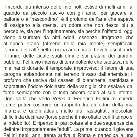
Il ricordo più intenso delle mie notti estive di molti anni fa,
quando da piccolo uscivo con gli amici per giocare al
pallone o a “nascondino”, è il profumo dell’aria che sapeva
di ossigeno alla menta, un odore che non riesco più a
percepire, sia per l’inquinamento, sia perché l’olfatto di oggi
viene disturbato da altri odori, essenze, fragranze che
all’epoca erano (almeno nella mia mente) semplificati:
l’aroma del caffè nella cucina adombrata, bevuto ascoltando
il frinire delle cicale sugli olmi e sui platani dei giardini
pubblici; l’effluvio intenso di terra bollente che saettava nelle
mie narici durante il temporale improvviso; il fetore di una
carogna abbandonata nel terreno invaso dall’artemisia; il
profumo che usciva dai cassetti di biancheria inamidata e
soprattutto l’odore dolciastro della vaniglia che esalava dal
forno semiaperto con la torta ancora calda al suo interno.
Ogni volta che vedo
Roma
di Federico Fellini mi chiedo
come potrei costruire un rapporto tra gli odori della mia
infanzia e quelli attuali, molto più frastagliati, mescolati,
difficili da decifrare (forse perché il mio olfatto con il tempo si
è indebolito). E ripenso in particolare alle due sequenze che
definirei impropriamente “eduli”. La prima, quando il giovane
Fellini negli anni trenta arriva a Roma e partecipa a una