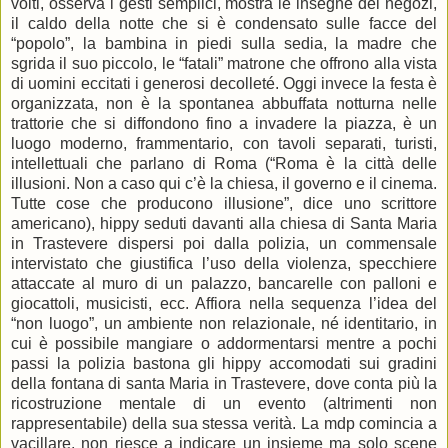
volti, osserva i gesti semplici, mostra le insegne dei negozi,
il caldo della notte che si è condensato sulle facce del
“popolo”, la bambina in piedi sulla sedia, la madre che
sgrida il suo piccolo, le “fatali” matrone che offrono alla vista
di uomini eccitati i generosi decolleté. Oggi invece la festa è
organizzata, non è la spontanea abbuffata notturna nelle
trattorie che si diffondono fino a invadere la piazza, è un
luogo moderno, frammentario, con tavoli separati, turisti,
intellettuali che parlano di Roma (“Roma è la città delle
illusioni. Non a caso qui c’è la chiesa, il governo e il cinema.
Tutte cose che producono illusione”, dice uno scrittore
americano), hippy seduti davanti alla chiesa di Santa Maria
in Trastevere dispersi poi dalla polizia, un commensale
intervistato che giustifica l’uso della violenza, specchiere
attaccate al muro di un palazzo, bancarelle con palloni e
giocattoli, musicisti, ecc. Affiora nella sequenza l’idea del
“non luogo”, un ambiente non relazionale, né identitario, in
cui è possibile mangiare o addormentarsi mentre a pochi
passi la polizia bastona gli hippy accomodati sui gradini
della fontana di santa Maria in Trastevere, dove conta più la
ricostruzione mentale di un evento (altrimenti non
rappresentabile) della sua stessa verità. La mdp comincia a
vacillare, non riesce a indicare un insieme ma solo scene