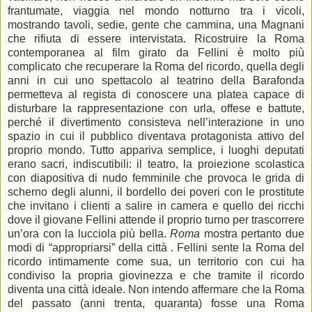
frantumate, viaggia nel mondo notturno tra i vicoli,
mostrando tavoli, sedie, gente che cammina, una Magnani
che rifiuta di essere intervistata. Ricostruire la Roma
contemporanea al film girato da Fellini è molto più
complicato che recuperare la Roma del ricordo, quella degli
anni in cui uno spettacolo al teatrino della Barafonda
permetteva al regista di conoscere una platea capace di
disturbare la rappresentazione con urla, offese e battute,
perché il divertimento consisteva nell’interazione in uno
spazio in cui il pubblico diventava protagonista attivo del
proprio mondo. Tutto appariva semplice, i luoghi deputati
erano sacri, indiscutibili: il teatro, la proiezione scolastica
con diapositiva di nudo femminile che provoca le grida di
scherno degli alunni, il bordello dei poveri con le prostitute
che invitano i clienti a salire in camera e quello dei ricchi
dove il giovane Fellini attende il proprio turno per trascorrere
un’ora con la lucciola più bella.
Roma
mostra pertanto due
modi di “appropriarsi” della città . Fellini sente la Roma del
ricordo intimamente come sua, un territorio con cui ha
condiviso la propria giovinezza e che tramite il ricordo
diventa una città ideale. Non intendo affermare che la Roma
del passato (anni trenta, quaranta) fosse una Roma