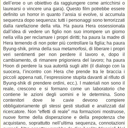
dell’eroe o un obiettivo da raggiungere come arricchirsi o
laurearsi o vincere una gara). Questo film potrebbe essere
definito un horror in quanto l’ansia si evolve, si accumula
sequenza dopo sequenza: tutti i personaggi sono terrorizzati
dalla rarefazione della vita. Ha paura Hera ossessionata
dall’idea di vedere un figlio non suo irrompere un giorno
nella villa per reclamare i propri diritti; ha paura la madre di
Hera temendo di non poter più controllare la figlia; ha paura
Byung-shik, prima della sua metamorfosi, di liberare i propri
veri sentimenti per non perdere il lavoro e, dopo il
cambiamento, di rimanere prigioniera del lavoro; ha paura
Hoon di perdere la sua autorità sugli altri (il dialogo con la
suocera, l’incontro con Hera che prende tra le braccia i
piccoli appena nati, l’espressione stupita davanti al rifiuto di
Byung-shik di prendere ordini, ecc.). I materiali non sono il
reale, crescono e si formano come un laboratorio che
contiene le azioni degli uomini e le determina. Sono
contenitori dove le cavie devono compiere
obbligatoriamente gli stessi gesti studiati e analizzati dal
ricercatore. Non “effetti di reale” ma formazioni mostruose,
nuove forme della disperazione e della prepotenza che
acquistano, soprattutto nell’ultima sequenza, connotazioni