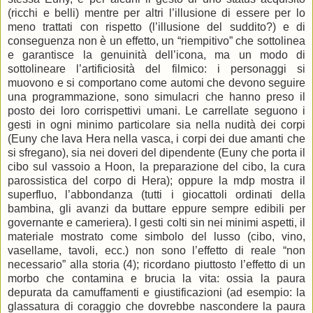
(ricchi e belli) mentre per altri l’illusione di essere per lo
meno trattati con rispetto (l’illusione del suddito?) e di
conseguenza non è un effetto, un “riempitivo” che sottolinea
e garantisce la genuinità dell’icona, ma un modo di
sottolineare l’artificiosità del filmico: i personaggi si
muovono e si comportano come automi che devono seguire
una programmazione, sono simulacri che hanno preso il
posto dei loro corrispettivi umani. Le carrellate seguono i
gesti in ogni minimo particolare sia nella nudità dei corpi
(Euny che lava Hera nella vasca, i corpi dei due amanti che
si sfregano), sia nei doveri del dipendente (Euny che porta il
cibo sul vassoio a Hoon, la preparazione del cibo, la cura
parossistica del corpo di Hera); oppure la mdp mostra il
superfluo, l’abbondanza (tutti i giocattoli ordinati della
bambina, gli avanzi da buttare eppure sempre edibili per
governante e cameriera). I gesti colti sin nei minimi aspetti, il
materiale mostrato come simbolo del lusso (cibo, vino,
vasellame, tavoli, ecc.) non sono l’effetto di reale “non
necessario” alla storia (4); ricordano piuttosto l’effetto di un
morbo che contamina e brucia la vita: ossia la paura
depurata da camuffamenti e giustificazioni (ad esempio: la
glassatura di coraggio che dovrebbe nascondere la paura