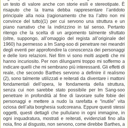
un testo di valore anche con storie esili e stereotipate. È
risaputo che la trama debba rappresentare l’antidoto
principale alla noia (ragionamento che tra l’altro non mi
convince del tutto)(1) per cui servono una struttura e un
piano narrativo che la indirizzino in tal senso. Pertanto
ritengo che la scelta di un argomento talmente sfruttato
(oltre, suppongo, all’omaggio del regista all’originale del
1960) ha permesso a Im Sang-soo di penetrare nei meandri
degli eventi per approfondire la conoscenza dei personaggi
e delle loro relazioni. Nel film vi sono molti aspetti che mi
hanno incuriosito. Per non dilungarmi troppo mi soffermo a
indicare quelli che mi sembrano più interessanti. Gli effetti di
reale, che secondo Barthes servono a definire il realismo
(2), sono talmente utilizzati e reiterati da diventare i mattoni
fondamentali dell’opera, le fondamenta della struttura,
senza cui non sarebbe stato possibile per Im Sang-soo
penetrare in profondità al fine di lavorare sulle fobie dei
personaggi e mettere a nudo la rarefatta e “inutile” vita
oziosa dell’alta borghesia sudcoreana. Eppure questi stessi
oggetti, questi dettagli che pullulano in ogni immagine, in
ogni inquadratura, mostrati e reiterati, evidenziati fino alla
noia, fino al disgusto, non servono, come direbbe Barthes, a