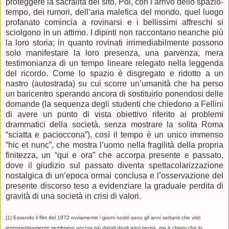
proteggere la sacralità del sito. Poi, con l’arrivo dello spazio-
tempo, dei rumori, dell’aria malefica del mondo, quel luogo
profanato comincia a rovinarsi e i bellissimi affreschi si
sciolgono in un attimo. I dipinti non raccontano neanche più
la loro storia; in quanto rovinati irrimediabilmente possono
solo manifestare la loro presenza, una parvenza, mera
testimonianza di un tempo lineare relegato nella leggenda
del ricordo. Come lo spazio è disgregato e ridotto a un
nastro (autostrada) su cui scorre un’umanità che ha perso
un baricentro sperando ancora di sostituirlo ponendosi delle
domande (la sequenza degli studenti che chiedono a Fellini
di avere un punto di vista obiettivo riferito ai problemi
drammatici della società, senza mostrare la solita Roma
“sciatta e pacioccona”), così il tempo è un unico immenso
“hic et nunc”, che mostra l’uomo nella fragilità della propria
finitezza, un “qui e ora” che accorpa presente e passato,
dove il giudizio sul passato diventa spettacolarizzazione
nostalgica di un’epoca ormai conclusa e l’osservazione del
presente discorso teso a evidenziare la graduale perdita di
gravità di una società in crisi di valori.
(1) Essendo il film del 1972 ovviamente i giorni nostri sono gli anni settanti che visti
retrospettivamente sembrano ancora più datati degli anni trenta, ma è chiaro che lo