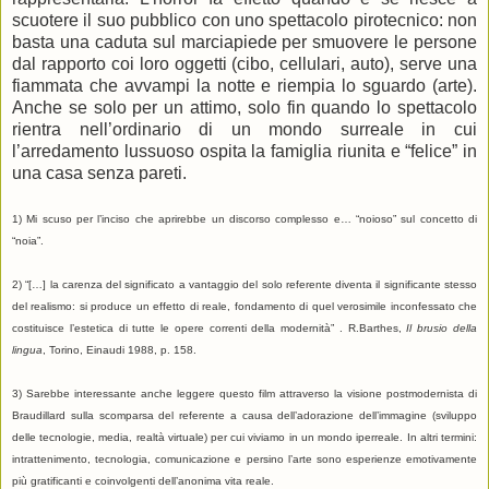
scuotere il suo pubblico con uno spettacolo pirotecnico: non
basta una caduta sul marciapiede per smuovere le persone
dal rapporto coi loro oggetti (cibo, cellulari, auto), serve una
fiammata che avvampi la notte e riempia lo sguardo (arte).
Anche se solo per un attimo, solo fin quando lo spettacolo
rientra nell’ordinario di un mondo surreale in cui
l’arredamento lussuoso ospita la famiglia riunita e “felice” in
una casa senza pareti.
1) Mi scuso per l’inciso che aprirebbe un discorso complesso e… “noioso” sul concetto di
“noia”.
2) “[…] la carenza del significato a vantaggio del solo referente diventa il significante stesso
del realismo: si produce un effetto di reale, fondamento di quel verosimile inconfessato che
costituisce l’estetica di tutte le opere correnti della modernità” . R.Barthes,
Il brusio della
lingua
, Torino, Einaudi 1988, p. 158.
3) Sarebbe interessante anche leggere questo film attraverso la visione postmodernista di
Braudillard sulla scomparsa del referente a causa dell’adorazione dell’immagine (sviluppo
delle tecnologie, media, realtà virtuale) per cui viviamo in un mondo iperreale. In altri termini:
intrattenimento, tecnologia, comunicazione e persino l’arte sono esperienze emotivamente
più gratificanti e coinvolgenti dell’anonima vita reale.