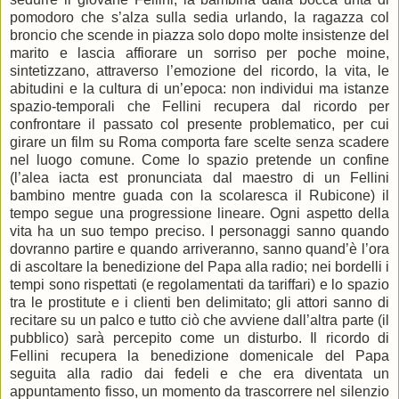
pomodoro che s’alza sulla sedia urlando, la ragazza col
broncio che scende in piazza solo dopo molte insistenze del
marito e lascia affiorare un sorriso per poche moine,
sintetizzano, attraverso l’emozione del ricordo, la vita, le
abitudini e la cultura di un’epoca: non individui ma istanze
spazio-temporali che Fellini recupera dal ricordo per
confrontare il passato col presente problematico, per cui
girare un film su Roma comporta fare scelte senza scadere
nel luogo comune. Come lo spazio pretende un confine
(l’alea iacta est pronunciata dal maestro di un Fellini
bambino mentre guada con la scolaresca il Rubicone) il
tempo segue una progressione lineare. Ogni aspetto della
vita ha un suo tempo preciso. I personaggi sanno quando
dovranno partire e quando arriveranno, sanno quand’è l’ora
di ascoltare la benedizione del Papa alla radio; nei bordelli i
tempi sono rispettati (e regolamentati da tariffari) e lo spazio
tra le prostitute e i clienti ben delimitato; gli attori sanno di
recitare su un palco e tutto ciò che avviene dall’altra parte (il
pubblico) sarà percepito come un disturbo. Il ricordo di
Fellini recupera la benedizione domenicale del Papa
seguita alla radio dai fedeli e che era diventata un
appuntamento fisso, un momento da trascorrere nel silenzio