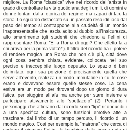
migliore. La Roma “classica” vive nel ricordo dell’artista in
grado di controllare la vita quotidiana degli umili, di uomini e
donne lontani dalla retorica del regime, ma capaci di fare la
storia. Lo sguardo distaccato su un passato reso idilliaco dal
peso del tempo si contrappone alla crudeltà di un mondo
irrappresentabile che lascia adito al dubbio, all’insicurezza,
allo smarrimento (gli studenti che chiedono a Fellini di
rappresentare Roma; “E la Roma di oggi? Che effetto fa a
chi arriva per la prima volta?”). Il filtro del ricordo ha il potere
di rendere magica una Roma che non c’è più, città dove
ogni cosa sembra chiara, evidente, collocata nel suo
preciso e ineccepibile luogo deputato. Lo spazio è ben
delimitato, ogni sua porzione è precisamente quella che
serve all’evento, realizza un modo immutabile in cui le cose
erano e dovevano essere quelle stesse cose. La cena
estiva era un modo per ritrovarsi dopo un giorno di dura
fatica, per sfuggire all’afa ma anche per stare insieme e
partecipare attivamente allo “spettacolo” (2). Pertanto i
personaggi che affiorano dal ricordo sono “tipi” riconducibili
a una specifica cultura, sono funzioni emotive atte a
trascinare, dal limbo di un tempo perduto, il ricordo di un
mondo magico. Così per esempio la “matrona” che cerca di
sedurre il giovane Fellini, la bambina dalla bocca unta di